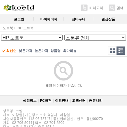
카테고리
검색
로그인
마이페이지
장바구니
관심상품
노트북
HP 노트북
최신순
낮은가격
높은가격
상품명
최다리뷰
해당 데이터가 없습니다.
상점정보
PC버젼
이용안내
고객센터
커뮤니티
상호명 : 코엘드
대표 : 이창열 | 개인정보 보호 책임자 : 이창열
사업자등록번호 :118-06-73747 | 통신판매업신고번호 : 용산00270
전화 : 02-706-5044 | 팩스 : 02-704-2509
주소 : 서울시 용산구 이촌동 193-4