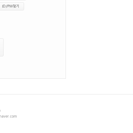
ID/PW찾기
)
naver.com