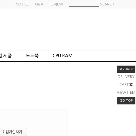
NOTICE
Q&A
REVIEW
SEARCH
별 제품
노트북
CPU RAM
FAVORITE
DELIVERY
CART(
0
)
VIEW ITEM
GO TOP
회원가입하기