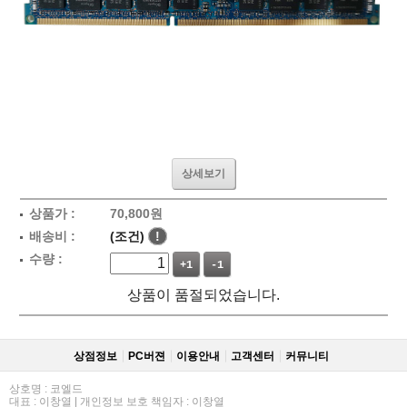
상세보기
상품가 :
70,800
원
배송비 :
(조건)
!
수량 :
+1
-1
상품이 품절되었습니다.
상점정보
PC버젼
이용안내
고객센터
커뮤니티
상호명 : 코엘드
대표 : 이창열 | 개인정보 보호 책임자 : 이창열